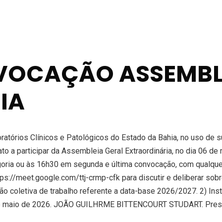
NVOCAÇÃO ASSEMBL
IA
órios Clínicos e Patológicos do Estado da Bahia, no uso de sua
to a participar da Assembleia Geral Extraordinária, no dia 06 d
goria ou às 16h30 em segunda e última convocação, com qualquer
ps://meet.google.com/ttj-crmp-cfk para discutir e deliberar so
oletiva de trabalho referente a data-base 2026/2027. 2) Institu
27 de maio de 2026. JOÃO GUILHRME BITTENCOURT STUDART. Pre